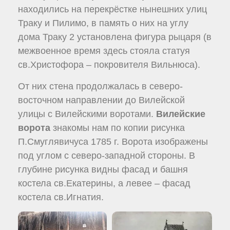
находились на перекрёстке нынешних улиц
Траку и Пилимо, в память о них на углу
дома Траку 2 установлена фигура рыцаря (в
межвоенное время здесь стояла статуя
св.Христофора – покровителя Вильнюса).
От них стена продолжалась в северо-
восточном направлении до Вилейской
улицы с Вилейскими воротами.
Вилейские
ворота
знакомы нам по копии рисунка
П.Смуглявичуса 1785 г. Ворота изображены
под углом с северо-западной стороны. В
глубине рисунка видны фасад и башня
костела св.Екатерины, а левее – фасад
костела св.Игнатия.