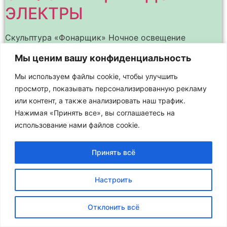
ЭЛЕКТРЫ
Скульптура «Фонарщик» Ночное освещение
архитектурных памятников и зданий подчёркивает
Мы ценим вашу конфиденциальность
их наиболее интересные детали, выделяет в
пространстве и позволяет лучше различить весь
Мы используем файлы cookie, чтобы улучшить
силуэт здания на фоне ночного неба. Это – целое
просмотр, показывать персонализированную рекламу
или контент, а также анализировать наш трафик.
Нажимая «Принять все», вы соглашаетесь на
использование нами файлов cookie.
Принять всё
Настроить
Отклонить всё