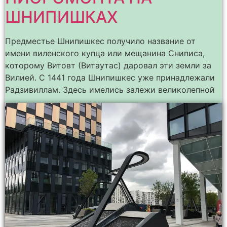
ШНИПИШКАХ
Предместье Шнипишкес получило название от
имени виленского купца или мещанина Сниписа,
которому Витовт (Витаутас) даровал эти земли за
Вилией. С 1441 года Шнипишкес уже принадлежали
Радзивиллам. Здесь имелись залежи великолепной