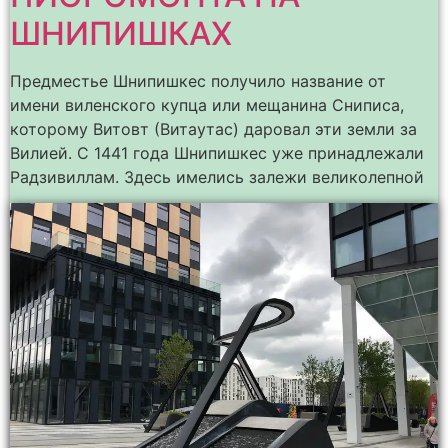
ШНИПИШКАХ
Предместье Шнипишкес получило название от
имени виленского купца или мещанина Сниписа,
которому Витовт (Витаутас) даровал эти земли за
Вилией. С 1441 года Шнипишкес уже принадлежали
Радзивиллам. Здесь имелись залежи великолепной