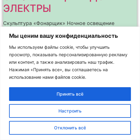
ЭЛЕКТРЫ
Скульптура «Фонарщик» Ночное освещение
архитектурных памятников и зданий подчёркивает
Мы ценим вашу конфиденциальность
их наиболее интересные детали, выделяет в
пространстве и позволяет лучше различить весь
Мы используем файлы cookie, чтобы улучшить
силуэт здания на фоне ночного неба. Это – целое
просмотр, показывать персонализированную рекламу
или контент, а также анализировать наш трафик.
Нажимая «Принять все», вы соглашаетесь на
использование нами файлов cookie.
Принять всё
Настроить
Отклонить всё