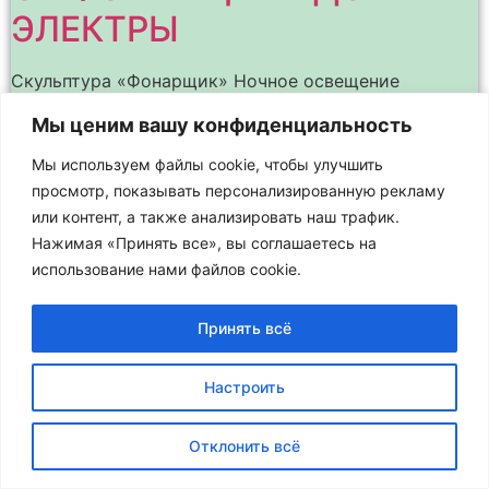
ЭЛЕКТРЫ
Скульптура «Фонарщик» Ночное освещение
архитектурных памятников и зданий подчёркивает
Мы ценим вашу конфиденциальность
их наиболее интересные детали, выделяет в
пространстве и позволяет лучше различить весь
Мы используем файлы cookie, чтобы улучшить
силуэт здания на фоне ночного неба. Это – целое
просмотр, показывать персонализированную рекламу
или контент, а также анализировать наш трафик.
Нажимая «Принять все», вы соглашаетесь на
использование нами файлов cookie.
Принять всё
Настроить
Отклонить всё