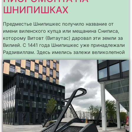
ШНИПИШКАХ
Предместье Шнипишкес получило название от
имени виленского купца или мещанина Сниписа,
которому Витовт (Витаутас) даровал эти земли за
Вилией. С 1441 года Шнипишкес уже принадлежали
Радзивиллам. Здесь имелись залежи великолепной