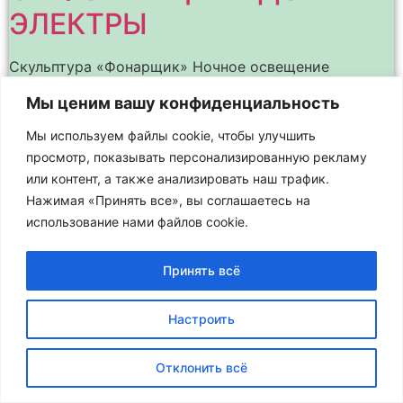
ЭЛЕКТРЫ
Скульптура «Фонарщик» Ночное освещение
архитектурных памятников и зданий подчёркивает
Мы ценим вашу конфиденциальность
их наиболее интересные детали, выделяет в
пространстве и позволяет лучше различить весь
Мы используем файлы cookie, чтобы улучшить
силуэт здания на фоне ночного неба. Это – целое
просмотр, показывать персонализированную рекламу
или контент, а также анализировать наш трафик.
Нажимая «Принять все», вы соглашаетесь на
использование нами файлов cookie.
Принять всё
Настроить
Отклонить всё