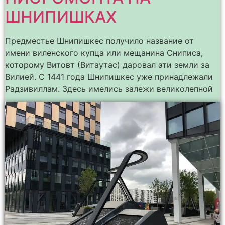
ШНИПИШКАХ
Предместье Шнипишкес получило название от
имени виленского купца или мещанина Сниписа,
которому Витовт (Витаутас) даровал эти земли за
Вилией. С 1441 года Шнипишкес уже принадлежали
Радзивиллам. Здесь имелись залежи великолепной