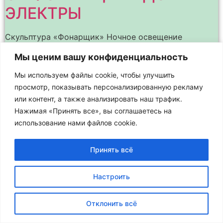
ЭЛЕКТРЫ
Скульптура «Фонарщик» Ночное освещение
архитектурных памятников и зданий подчёркивает
Мы ценим вашу конфиденциальность
их наиболее интересные детали, выделяет в
пространстве и позволяет лучше различить весь
Мы используем файлы cookie, чтобы улучшить
силуэт здания на фоне ночного неба. Это – целое
просмотр, показывать персонализированную рекламу
или контент, а также анализировать наш трафик.
Нажимая «Принять все», вы соглашаетесь на
использование нами файлов cookie.
Принять всё
Настроить
Отклонить всё