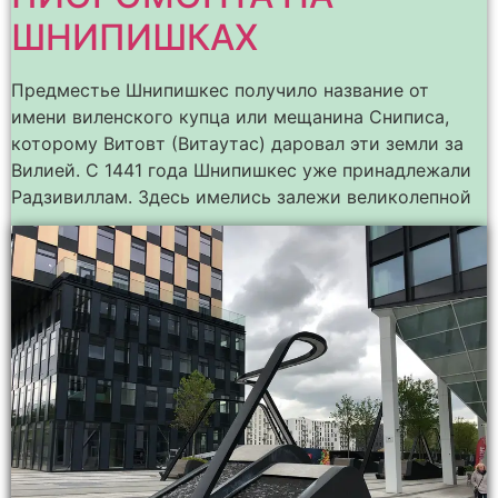
ШНИПИШКАХ
Предместье Шнипишкес получило название от
имени виленского купца или мещанина Сниписа,
которому Витовт (Витаутас) даровал эти земли за
Вилией. С 1441 года Шнипишкес уже принадлежали
Радзивиллам. Здесь имелись залежи великолепной