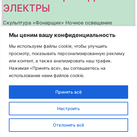
ЭЛЕКТРЫ
Скульптура «Фонарщик» Ночное освещение
архитектурных памятников и зданий подчёркивает
Мы ценим вашу конфиденциальность
их наиболее интересные детали, выделяет в
пространстве и позволяет лучше различить весь
Мы используем файлы cookie, чтобы улучшить
силуэт здания на фоне ночного неба. Это – целое
просмотр, показывать персонализированную рекламу
или контент, а также анализировать наш трафик.
Нажимая «Принять все», вы соглашаетесь на
использование нами файлов cookie.
Принять всё
Настроить
Отклонить всё