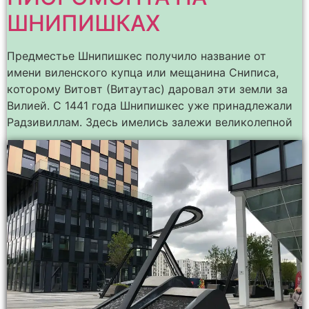
ШНИПИШКАХ
Предместье Шнипишкес получило название от
имени виленского купца или мещанина Сниписа,
которому Витовт (Витаутас) даровал эти земли за
Вилией. С 1441 года Шнипишкес уже принадлежали
Радзивиллам. Здесь имелись залежи великолепной