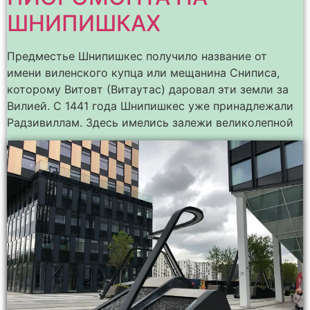
ШНИПИШКАХ
Предместье Шнипишкес получило название от
имени виленского купца или мещанина Сниписа,
которому Витовт (Витаутас) даровал эти земли за
Вилией. С 1441 года Шнипишкес уже принадлежали
Радзивиллам. Здесь имелись залежи великолепной