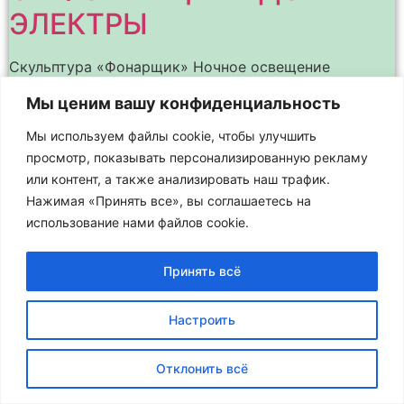
ЭЛЕКТРЫ
Скульптура «Фонарщик» Ночное освещение
архитектурных памятников и зданий подчёркивает
Мы ценим вашу конфиденциальность
их наиболее интересные детали, выделяет в
пространстве и позволяет лучше различить весь
Мы используем файлы cookie, чтобы улучшить
силуэт здания на фоне ночного неба. Это – целое
просмотр, показывать персонализированную рекламу
или контент, а также анализировать наш трафик.
Нажимая «Принять все», вы соглашаетесь на
использование нами файлов cookie.
Принять всё
Настроить
Отклонить всё