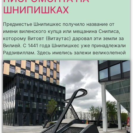
ШНИПИШКАХ
Предместье Шнипишкес получило название от
имени виленского купца или мещанина Сниписа,
которому Витовт (Витаутас) даровал эти земли за
Вилией. С 1441 года Шнипишкес уже принадлежали
Радзивиллам. Здесь имелись залежи великолепной