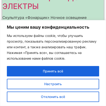
ЭЛЕКТРЫ
Скульптура «Фонарщик» Ночное освещение
архитектурных памятников и зданий подчёркивает
Мы ценим вашу конфиденциальность
их наиболее интересные детали, выделяет в
пространстве и позволяет лучше различить весь
Мы используем файлы cookie, чтобы улучшить
силуэт здания на фоне ночного неба. Это – целое
просмотр, показывать персонализированную рекламу
или контент, а также анализировать наш трафик.
Нажимая «Принять все», вы соглашаетесь на
использование нами файлов cookie.
Принять всё
Настроить
Отклонить всё