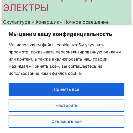
ЭЛЕКТРЫ
Скульптура «Фонарщик» Ночное освещение
архитектурных памятников и зданий подчёркивает
Мы ценим вашу конфиденциальность
их наиболее интересные детали, выделяет в
пространстве и позволяет лучше различить весь
Мы используем файлы cookie, чтобы улучшить
силуэт здания на фоне ночного неба. Это – целое
просмотр, показывать персонализированную рекламу
или контент, а также анализировать наш трафик.
Нажимая «Принять все», вы соглашаетесь на
использование нами файлов cookie.
Принять всё
Настроить
Отклонить всё