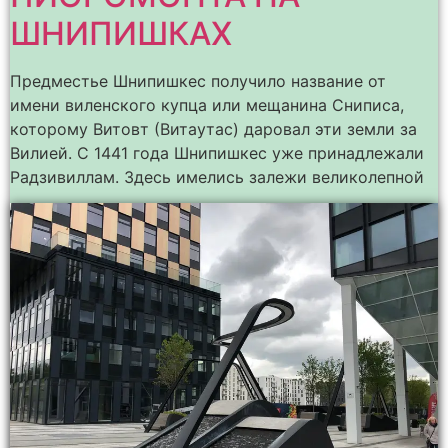
ШНИПИШКАХ
Предместье Шнипишкес получило название от
имени виленского купца или мещанина Сниписа,
которому Витовт (Витаутас) даровал эти земли за
Вилией. С 1441 года Шнипишкес уже принадлежали
Радзивиллам. Здесь имелись залежи великолепной